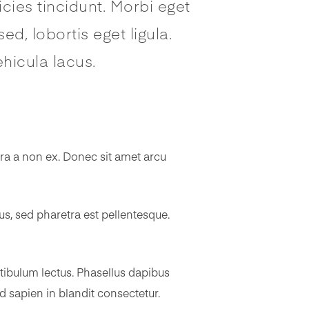
icies tincidunt. Morbi eget
d, lobortis eget ligula.
hicula lacus.
tra a non ex. Donec sit amet arcu
us, sed pharetra est pellentesque.
stibulum lectus. Phasellus dapibus
d sapien in blandit consectetur.