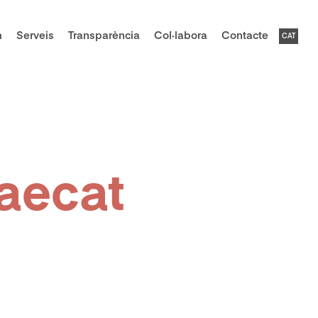
m
Serveis
Transparència
Col·labora
Contacte
CAT
caecat