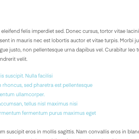
leifend felis imperdiet sed. Donec cursus, tortor vitae lacin
sent in mauris nec est lobortis auctor et vitae turpis. Morbi jus
 justo, non pellentesque urna dapibus vel. Curabitur leo tu
drerit velit.
suscipit. Nulla facilisi
m rhoncus, sed pharetra est pellentesque
entum ullamcorper.
 accumsan, tellus nisl maximus nisi
 fermentum fermentum purus maximus eget
m suscipit eros in mollis sagittis. Nam convallis eros in bla