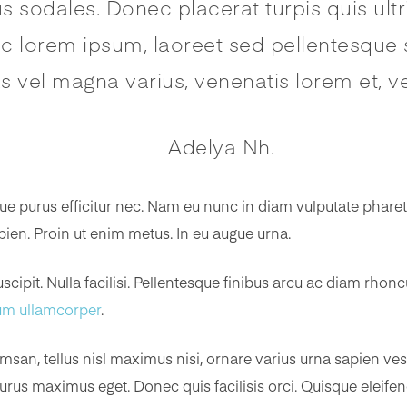
s sodales. Donec placerat turpis quis ultr
c lorem ipsum, laoreet sed pellentesque se
 vel magna varius, venenatis lorem et, ve
Adelya Nh.
tique purus efficitur nec. Nam eu nunc in diam vulputate phare
sapien. Proin ut enim metus. In eu augue urna.
ipit. Nulla facilisi. Pellentesque finibus arcu ac diam rhonc
m ullamcorper
.
umsan, tellus nisl maximus nisi, ornare varius urna sapien ve
rus maximus eget. Donec quis facilisis orci. Quisque eleifen