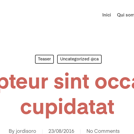
Inici
Qui so
Teaser
Uncategorized @ca
teur sint oc
cupidatat
By
jordisoro
23/08/2016
No Comments