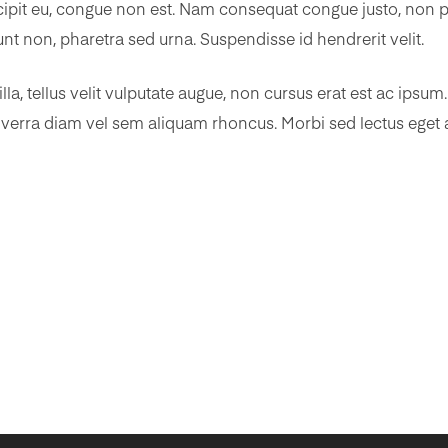
uscipit eu, congue non est. Nam consequat congue justo, non 
unt non, pharetra sed urna. Suspendisse id hendrerit velit.
illa, tellus velit vulputate augue, non cursus erat est ac ip
erra diam vel sem aliquam rhoncus. Morbi sed lectus eget a