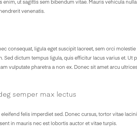
s enim, ut sagittis sem bibendum vitae. Mauris vehicula null
 hendrerit venenatis.
nec consequat, ligula eget suscipit laoreet, sem orci molestie
 Sed dictum tempus ligula, quis efficitur lacus varius et. Ut pe
iam vulputate pharetra a non ex. Donec sit amet arcu ultrices,
edeg semper max lectus
leifend felis imperdiet sed. Donec cursus, tortor vitae lacin
esent in mauris nec est lobortis auctor et vitae turpis.